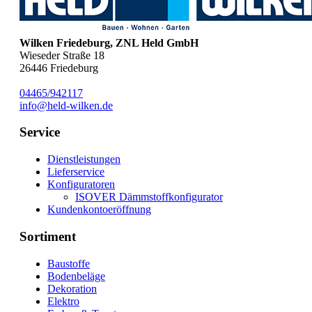
Wilken Friedeburg, ZNL Held GmbH
Wieseder Straße 18
26446
Friedeburg
04465/942117
info@held-wilken.de
Service
Dienstleistungen
Lieferservice
Konfiguratoren
ISOVER Dämmstoffkonfigurator
Kundenkontoeröffnung
Sortiment
Baustoffe
Bodenbeläge
Dekoration
Elektro